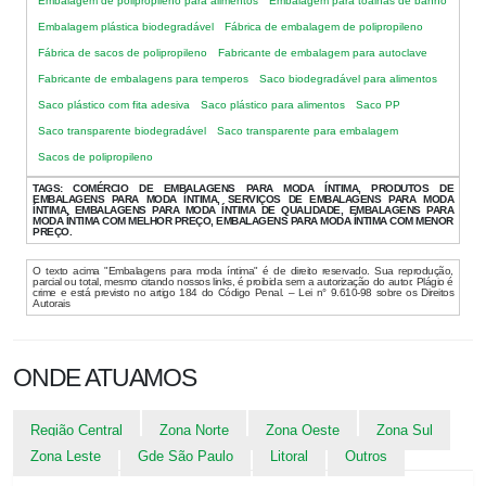
Embalagem de polipropileno para alimentos
Embalagem para toalhas de banho
Embalagem plástica biodegradável
Fábrica de embalagem de polipropileno
Fábrica de sacos de polipropileno
Fabricante de embalagem para autoclave
Fabricante de embalagens para temperos
Saco biodegradável para alimentos
Saco plástico com fita adesiva
Saco plástico para alimentos
Saco PP
Saco transparente biodegradável
Saco transparente para embalagem
Sacos de polipropileno
TAGS:
COMÉRCIO DE EMBALAGENS PARA MODA ÍNTIMA, PRODUTOS DE
EMBALAGENS PARA MODA ÍNTIMA, SERVIÇOS DE EMBALAGENS PARA MODA
ÍNTIMA, EMBALAGENS PARA MODA ÍNTIMA DE QUALIDADE, EMBALAGENS PARA
MODA ÍNTIMA COM MELHOR PREÇO, EMBALAGENS PARA MODA ÍNTIMA COM MENOR
PREÇO.
O texto acima "Embalagens para moda íntima" é de direito reservado. Sua reprodução,
parcial ou total, mesmo citando nossos links, é proibida sem a autorização do autor. Plágio é
crime e está previsto no artigo 184 do Código Penal. – Lei n° 9.610-98 sobre os Direitos
Autorais
ONDE ATUAMOS
Região Central
Zona Norte
Zona Oeste
Zona Sul
Zona Leste
Gde São Paulo
Litoral
Outros