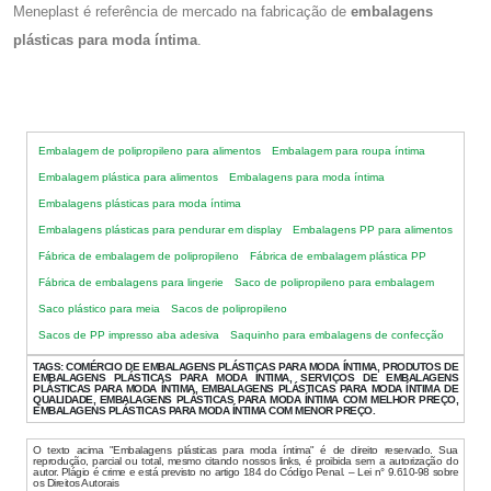
Meneplast é referência de mercado na fabricação de
embalagens
plásticas para moda íntima
.
Embalagem de polipropileno para alimentos
Embalagem para roupa íntima
Embalagem plástica para alimentos
Embalagens para moda íntima
Embalagens plásticas para moda íntima
Embalagens plásticas para pendurar em display
Embalagens PP para alimentos
Fábrica de embalagem de polipropileno
Fábrica de embalagem plástica PP
Fábrica de embalagens para lingerie
Saco de polipropileno para embalagem
Saco plástico para meia
Sacos de polipropileno
Sacos de PP impresso aba adesiva
Saquinho para embalagens de confecção
TAGS:
COMÉRCIO DE EMBALAGENS PLÁSTICAS PARA MODA ÍNTIMA, PRODUTOS DE
EMBALAGENS PLÁSTICAS PARA MODA ÍNTIMA, SERVIÇOS DE EMBALAGENS
PLÁSTICAS PARA MODA ÍNTIMA, EMBALAGENS PLÁSTICAS PARA MODA ÍNTIMA DE
QUALIDADE, EMBALAGENS PLÁSTICAS PARA MODA ÍNTIMA COM MELHOR PREÇO,
EMBALAGENS PLÁSTICAS PARA MODA ÍNTIMA COM MENOR PREÇO.
O texto acima "Embalagens plásticas para moda íntima" é de direito reservado. Sua
reprodução, parcial ou total, mesmo citando nossos links, é proibida sem a autorização do
autor. Plágio é crime e está previsto no artigo 184 do Código Penal. – Lei n° 9.610-98 sobre
os Direitos Autorais