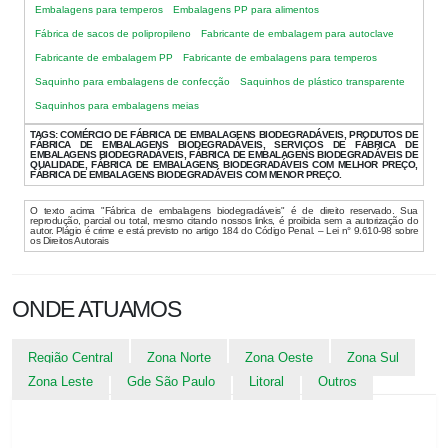
Embalagens para temperos
Embalagens PP para alimentos
Fábrica de sacos de polipropileno
Fabricante de embalagem para autoclave
Fabricante de embalagem PP
Fabricante de embalagens para temperos
Saquinho para embalagens de confecção
Saquinhos de plástico transparente
Saquinhos para embalagens meias
TAGS:
COMÉRCIO DE FÁBRICA DE EMBALAGENS BIODEGRADÁVEIS, PRODUTOS DE
FÁBRICA DE EMBALAGENS BIODEGRADÁVEIS, SERVIÇOS DE FÁBRICA DE
EMBALAGENS BIODEGRADÁVEIS, FÁBRICA DE EMBALAGENS BIODEGRADÁVEIS DE
QUALIDADE, FÁBRICA DE EMBALAGENS BIODEGRADÁVEIS COM MELHOR PREÇO,
FÁBRICA DE EMBALAGENS BIODEGRADÁVEIS COM MENOR PREÇO.
O texto acima "Fábrica de embalagens biodegradáveis" é de direito reservado. Sua
reprodução, parcial ou total, mesmo citando nossos links, é proibida sem a autorização do
autor. Plágio é crime e está previsto no artigo 184 do Código Penal. – Lei n° 9.610-98 sobre
os Direitos Autorais
ONDE ATUAMOS
Região Central
Zona Norte
Zona Oeste
Zona Sul
Zona Leste
Gde São Paulo
Litoral
Outros