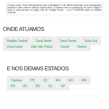
O texto acima "Saco transparente para embalagem" é de direito reservado. Sua reprodução,
parcial ou total, mesmo citando nossos links, é proibida sem a autorização do autor. Plágio é
crime e está previsto no artigo 184 do Código Penal. – Lei n° 9.610-98 sobre os Direitos
Autorais
ONDE ATUAMOS
Região Central
Zona Norte
Zona Oeste
Zona Sul
Zona Leste
Gde São Paulo
Litoral
Outros
E NOS DEMAIS ESTADOS
Capitais
PE
CE
BA
GO
MG
PR
RJ
RS
SC
SP