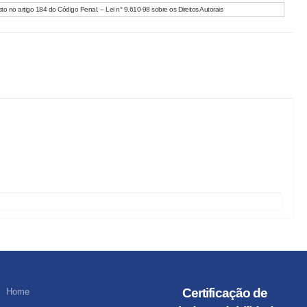
to no artigo 184 do Código Penal. – Lei n° 9.610-98 sobre os Direitos Autorais
Certificação de
Home