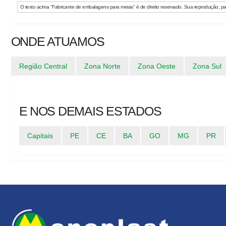
O texto acima "Fabricante de embalagens para meias" é de direito reservado. Sua reprodução, parci
ONDE ATUAMOS
Região Central
Zona Norte
Zona Oeste
Zona Sul
E NOS DEMAIS ESTADOS
Capitais
PE
CE
BA
GO
MG
PR