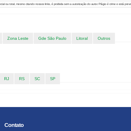
al ou total, mesmo citando nossos links, é proibida sem a autorização do autor. Plágio é crime e está previs
Zona Leste
Gde São Paulo
Litoral
Outros
RJ
RS
SC
SP
Contato