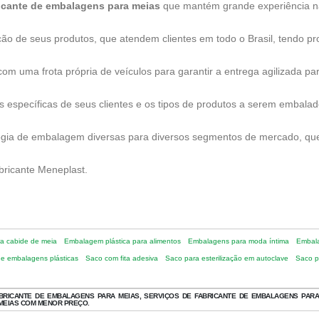
icante de embalagens para meias
que mantém grande experiência n
ão de seus produtos, que atendem clientes em todo o Brasil, tendo 
 uma frota própria de veículos para garantir a entrega agilizada para
específicas de seus clientes e os tipos de produtos a serem embalado
gia de embalagem diversas para diversos segmentos de mercado, que
ricante Meneplast.
a cabide de meia
Embalagem plástica para alimentos
Embalagens para moda íntima
Embala
de embalagens plásticas
Saco com fita adesiva
Saco para esterilização em autoclave
Saco pl
RICANTE DE EMBALAGENS PARA MEIAS, SERVIÇOS DE FABRICANTE DE EMBALAGENS PARA 
MEIAS COM MENOR PREÇO.