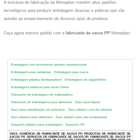
A estrutura de fabricação da Meneplast mantém altos padrões
tecnológicos para produzir embalagem diversas e práticas que vão
atender ao empacotamento de diversos tipos de produtos.
Faça agora mesmo pedido com a
fabricante de sacos PP
Meneplast.
Embalagem com fechamento adesivo reposicionável
Embalagem para camisetas
Embalagem para cueca
Embalagem plástica biodegradável
Embalagens de salgadinhos
Embalagens plásticas para moda íntima
Fabricante de embalagem de polipropileno
Fabricante de embalagens para alimentos
Saco para biquini
Saco para esterilização em autoclave
Saco plástico com fita adesiva
Saco plástico para alimentos
Saco plástico para alta temperatura
Saquinho plástico para embalagem
Saquinho PP
TAGS:
COMÉRCIO DE FABRICANTE DE SACOS PP, PRODUTOS DE FABRICANTE DE
SACOS PP, SERVIÇOS DE FABRICANTE DE SACOS PP, FABRICANTE DE SACOS PP
DE QUALIDADE, FABRICANTE DE SACOS PP COM MELHOR PREÇO, FABRICANTE DE