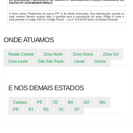
SACOS PP COM MENOR PREÇO.
O texto acima "Fabricante de sacos PP" é de direito reservado. Sua reprodução, parcial ou
total, mesmo citando nossos links, é proibida sem a autorização do autor. Plágio é crime e
está previsto no artigo 184 do Código Penal. – Lei n° 9.610-98 sobre os Direitos Autorais
ONDE ATUAMOS
Região Central
Zona Norte
Zona Oeste
Zona Sul
Zona Leste
Gde São Paulo
Litoral
Outros
E NOS DEMAIS ESTADOS
Capitais
PE
CE
BA
GO
MG
PR
RJ
RS
SC
SP